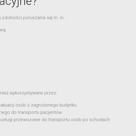
acyjne?
zdolności poruszania się m. in.:
ową
nież wykorzystywane przez:
wakuacji osób z zagrożonego budynku
nego do transportu pacjentów
e usługi przewozowe do transportu osób po schodach