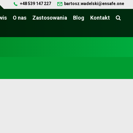
+48 539 147 227
bartosz.wadelski@ensafe.one
wis
O nas
Zastosowania
Blog
Kontakt
Certyfikaty ISO, „TÜV NORD Produkt
Sprawdzony”