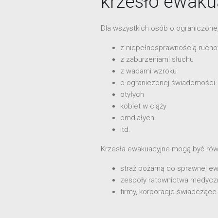
krzesło ewaku
Dla wszystkich osób o ograniczonej 
z niepełnosprawnością ruch
z zaburzeniami słuchu
z wadami wzroku
o ograniczonej świadomości
otyłych
kobiet w ciąży
omdlałych
itd.
Krzesła ewakuacyjne mogą być rów
straż pożarną do sprawnej e
zespoły ratownictwa medycz
firmy, korporacje świadcząc