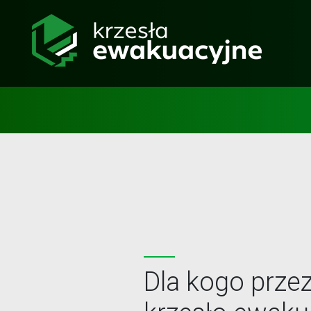
Produkt
Wysyłka w ciągu
polski
72 godzin
Dla kogo przez