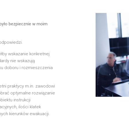
 było bezpiecznie w moim
 odpowiedzi.
iłby wskazanie konkretnej
ndardy nie wskazują
ku doboru i rozmieszczenia
etni praktycy m.in. zawodowi
obrać optymalne rozwiązanie
iektu instrukcji
jnych, ilości klatek
ych kierunków ewakuacji.