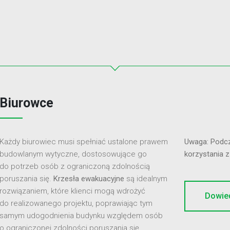
Biurowce
Każdy biurowiec musi spełniać ustalone prawem
Uwaga: Podcz
budowlanym wytyczne, dostosowujące go
korzystania z
do potrzeb osób z ograniczoną zdolnością
poruszania się.
Krzesła ewakuacyjne
są idealnym
rozwiązaniem, które klienci mogą wdrożyć
Dowied
do realizowanego projektu, poprawiając tym
samym udogodnienia budynku względem osób
o ograniczonej zdolności poruszania się.