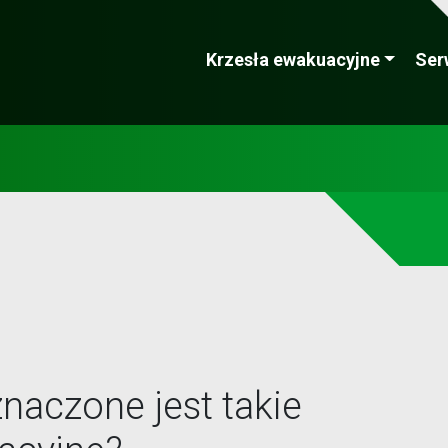
Krzesła ewakuacyjne
Ser
Darmowy audyt -
Laureat Lider
Zamów
dostępności
naczone jest takie